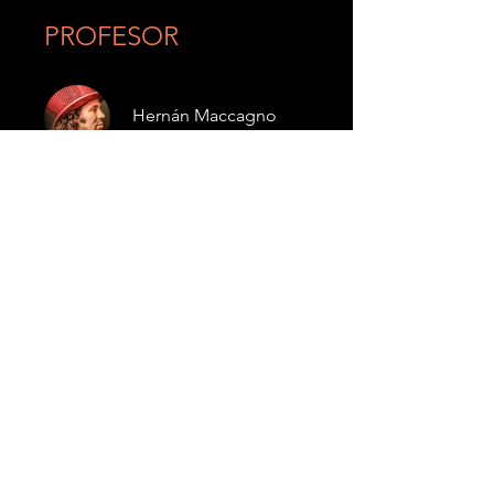
PROFESOR
Hernán Maccagno
Precio
US$ 100,00
Grupo de discusión
Este programa está conectado a
un grupo. Se te agregará una vez
que te unas al programa.