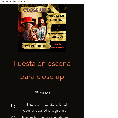
1989058214544322
Puesta en escena
para close up
25 pasos
25
pasos
Obtén un certificado al
completar el programa.
Todos los que completen