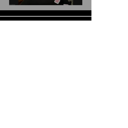
Magiemos online 101/1
Reproducir video
Cargar más
magiemos.cursos@gmail.com