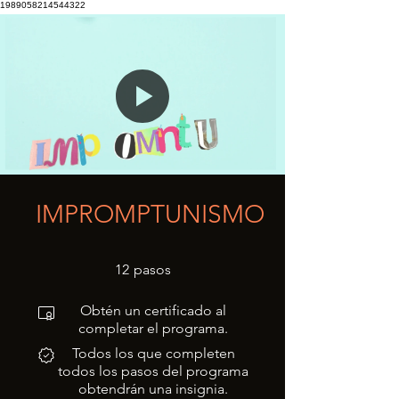
1989058214544322
IMPROMPTUNISMO
12 pasos
12
pasos
Obtén un certificado al
completar el programa.
Todos los que completen
todos los pasos del programa
obtendrán una insignia.