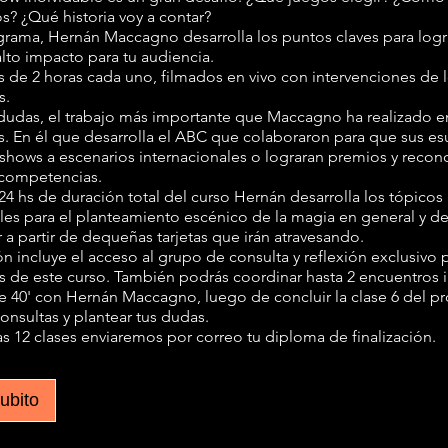
s? ¿Qué historia voy a contar?
grama, Hernán Maccagno desarrolla los puntos claves para logr
lto impacto para tu audiencia.
s de 2 horas cada uno, filmados en vivo con intervenciones de 
s.
n dudas, el trabajo más importante que Maccagno ha realizado e
s. En él que desarrolla el ABC que colaboraron para que sus es
s shows a escenarios internacionales o lograran premios y reco
 competencias.
24 hs de duración total del curso Hernán desarrolla los tópicos
es para el planteamiento escénico de la magia en general y de
r a partir de dequeñas tarjetas que irán atravesando.
ón incluye el acceso al grupo de consulta y reflexión exclusivo 
es de este curso. También podrás coordinar hasta 2 encuentros 
 40' con Hernán Maccagno, luego de concluir la clase 6 del p
onsultas y plantear tus dudas.
 las 12 clases enviaremos por correo tu diploma de finalización.
subito