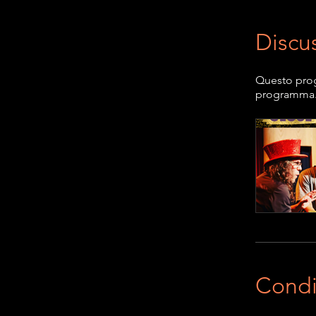
Discu
Questo prog
programma
Condi