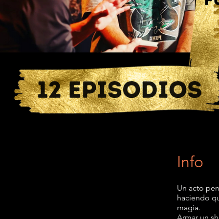
Info
Un acto pen
haciendo que
magia.
Armar un sh