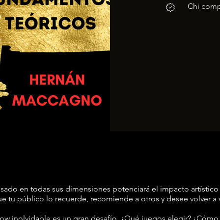
Chi compl
sado en todas sus dimensiones potenciará el impacto artístico
 tu público lo recuerde, recomiende a otros y desee volver a vi
ow inolvidable es un gran desafío. ¿Qué juegos elegir? ¿Cómo