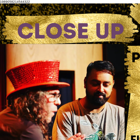
1989058214544322