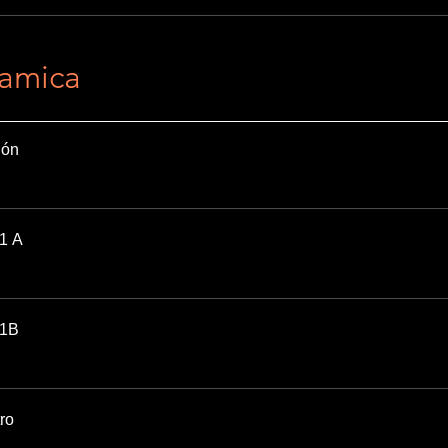
amica
ión
 1 A
 1B
tro