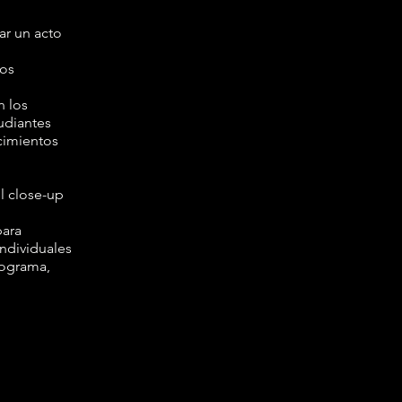
ar un acto
los
n los
udiantes
ncimientos
l close-up
para
individuales
rograma,