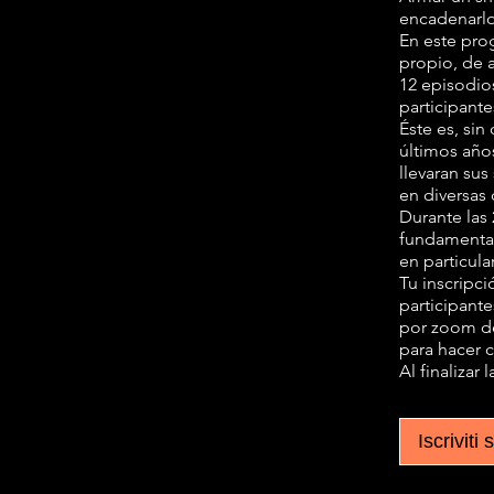
encadenarlo
En este pro
propio, de a
12 episodio
participante
Éste es, si
últimos año
llevaran su
en diversas
Durante las 
fundamental
en particula
Tu inscripci
participant
por zoom de
para hacer c
Al finalizar
Iscriviti 