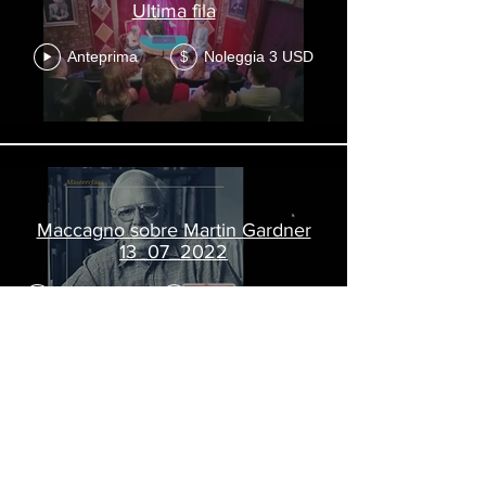
Ultima fila
Anteprima
Noleggia 3 USD
$
Maccagno sobre Martin Gardner
13_07_2022
Anteprima
A partire da 4 USD
$
Conferencia USA 2025