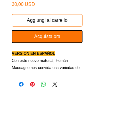
Prezzo
30,00 USD
Aggiungi al carrello
Acquista ora
VERSIÓN EN ESPAÑOL
Con este nuevo materia
l, Hernán
Maccagno nos convida una variedad de
efectos sandwich para todos los gustos
y niveles de expertizaje.
12 sandwiches más postre y torta.
Incluye código QR
para que puedas ver
y disfrutar de cada uno de los juegos
presentado por el autor.
Encontrarás sandwiches automáticos,
técnicos, muy técnicos , muy
fáciles, para carta pensada, para carta