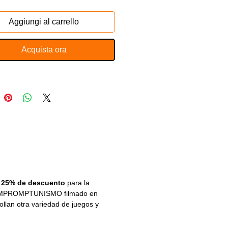
 foco en la comunicación necesaria
 diversas partes que intervienen en el
Aggiungi al carrello
cena-artista-elementos-espectador)
o brillante e inspirador, que insta a
Acquista ora
ee a reflexionar.
s explicados paso a paso con la
del autor y un juego extra.
n 25% de descuento
para la
IMPROMPTUNISMO filmado en
llan otra variedad de juegos y