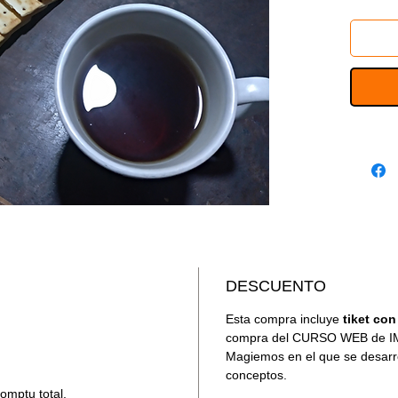
haciendo
entre las
show (es
Un prólog
quien lo l
10 juego
impronta 
DESCUENTO
Esta compra incluye
tiket co
compra del CURSO WEB de 
Magiemos en el que se desarro
conceptos.
romptu total.