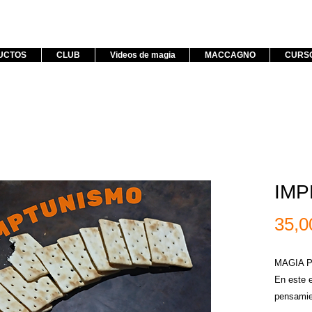
UCTOS
CLUB
Videos de magia
MACCAGNO
CURS
IM
35,
MAGIA P
En este 
pensamien