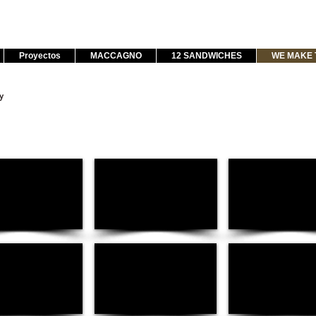
Proyectos
MACCAGNO
12 SANDWICHES
WE MAKE 
y