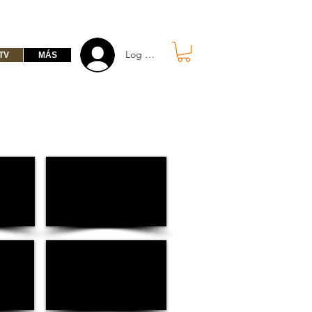
Log in free
TV
MÁS