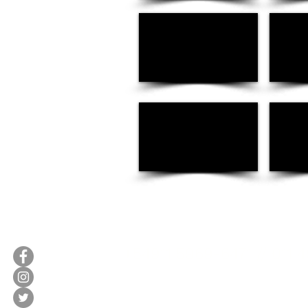
magiemos.cursos@gma
+54911 5969-6471 // 011