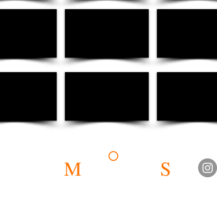
il.com
 4932-8400